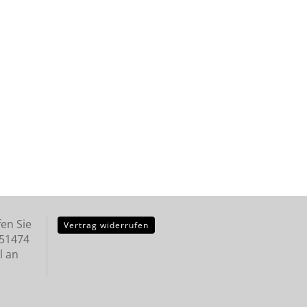
en Sie
Vertrag widerrufen
251474
l an