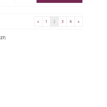
«
1
2
3
4
»
t
27
)