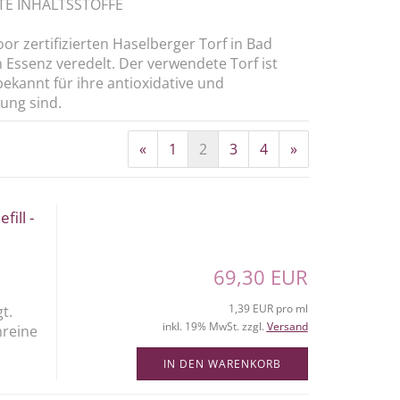
TE INHALTSSTOFFE
r zertifizierten Haselberger Torf in Bad
 Essenz veredelt. Der verwendete Torf ist
ekannt für ihre antioxidative und
ng sind.
«
1
2
3
4
»
ill -
69,30 EUR
1,39 EUR pro ml
t.
inkl. 19% MwSt. zzgl.
Versand
nreine
IN DEN WARENKORB