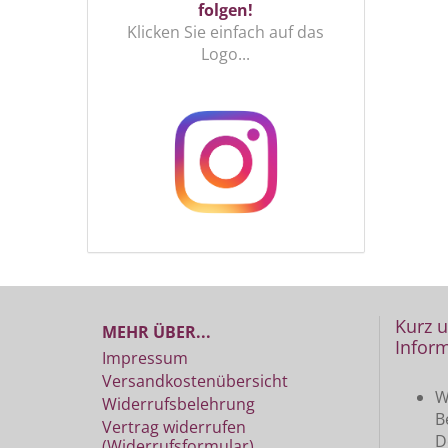
folgen!
Klicken Sie einfach auf das
Logo...
Kurz 
MEHR ÜBER...
Inform
Impressum
Versandkostenübersicht
W
Widerrufsbelehrung
B
Vertrag widerrufen
D
(Widerrufsformular)