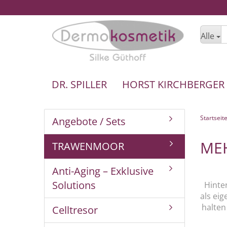
Alle
DR. SPILLER
HORST KIRCHBERGER
Startseit
Angebote / Sets
MEH
TRAWENMOOR
Anti-Aging – Exklusive
Solutions
Hinte
als ei
halten
Celltresor