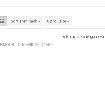
Sortieren nach
pro Seite
Sortieren nach
8 pro Seite
9
bis
16
(von insgesam
NMOOR – ORGANIC SKINCARE