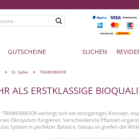
Suche...
GUTSCHEINE
SUCHEN
REVIDE
»
»
e
Dr. Spiller
TRAWENMOOR
R ALS ERSTKLASSIGE BIOQUAL
r TRAWENMOOR verbirgt sich ein einzigartiges Konzept, insp
genes Ökosystem fungieren. Verschiedenste Pflanzen ergänze
 das System in perfekter Balance. Genau so greifen die 