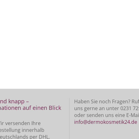
und knapp –
Haben Sie noch Fragen? Ruf
ationen auf einen Blick
uns gerne an unter 0231 7
oder senden uns eine E-Mai
info@dermokosmetik24.de
ir versenden Ihre
estellung innerhalb
eutschlands per DHL.