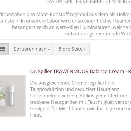
DAS DR. SPILLER-VERSPRECHEN: REINS
ir beziehen den Moor-Rohstoff regional aus dem als Heilmoo
aunstein. In unserem Labor wird er zu einer hochwirksamen
besonders reich an wertvollen Huminsäuren, welche b
entzündungshemmende Wirku
Sortieren nach
pro Seite
Sortieren nach
8 pro Seite
Dr. Spiller TRAWENMOOR Balance Cream - Ref
Die ausgleichende Creme reguliert die
Talgproduktion und reduziert Hautglanz.
Unreinheiten werden effektiv gemindert und
trockene Hautpartien mit Feuchtigkeit versorg
Geeignet für Mischhaut sowie für ölige und u
Haut.