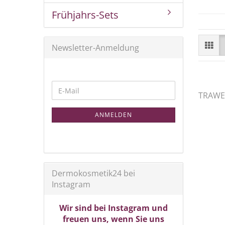
Frühjahrs-Sets
Newsletter-Anmeldung
WEITER
E-
TRAWE
ZUR
Mail
NEWSLETTER-
ANMELDEN
ANMELDUNG
Dermokosmetik24 bei
Instagram
Wir sind bei Instagram und
freuen uns, wenn Sie uns