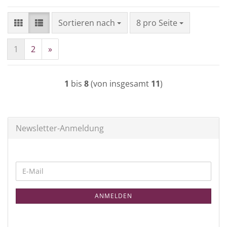
Sortieren nach
pro Seite
Sortieren nach
8 pro Seite
1
2
»
1
bis
8
(von insgesamt
11
)
Newsletter-Anmeldung
WEITER
E-
ZUR
Mail
NEWSLETTER-
ANMELDEN
ANMELDUNG