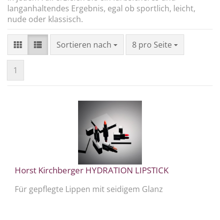
langanhaltendes Ergebnis, egal ob sportlich, leicht,
nude oder klassisch.
Sortieren nach
pro Seite
Sortieren nach
8 pro Seite
1
Horst Kirchberger HYDRATION LIPSTICK
Für gepflegte Lippen mit seidigem Glanz