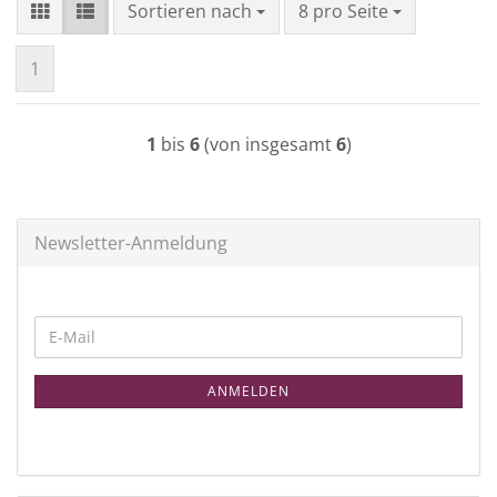
Sortieren nach
pro Seite
Sortieren nach
8 pro Seite
1
1
bis
6
(von insgesamt
6
)
Newsletter-Anmeldung
WEITER
E-
ZUR
Mail
NEWSLETTER-
ANMELDEN
ANMELDUNG