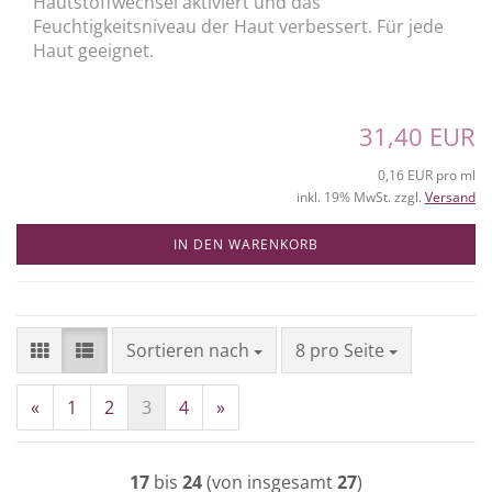
Hautstoffwechsel aktiviert und das
Feuchtigkeitsniveau der Haut verbessert. Für jede
Haut geeignet.
31,40 EUR
0,16 EUR pro ml
inkl. 19% MwSt. zzgl.
Versand
IN DEN WARENKORB
Sortieren nach
pro Seite
Sortieren nach
8 pro Seite
«
1
2
3
4
»
17
bis
24
(von insgesamt
27
)