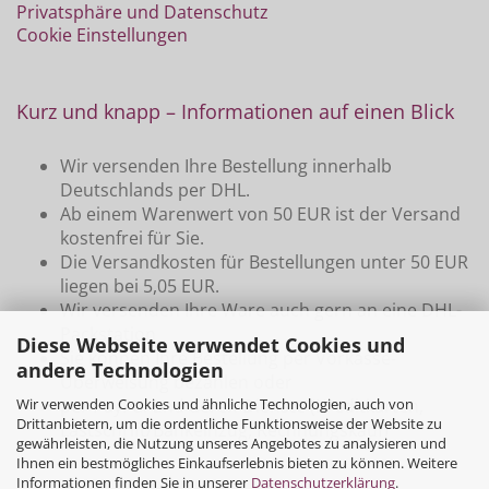
Privatsphäre und Datenschutz
Cookie Einstellungen
Kurz und knapp – Informationen auf einen Blick
Wir versenden Ihre Bestellung innerhalb
Deutschlands per DHL.
Ab einem Warenwert von 50 EUR ist der Versand
kostenfrei für Sie.
Die Versandkosten für Bestellungen unter 50 EUR
liegen bei 5,05 EUR.
Wir versenden Ihre Ware auch gern an eine DHL-
Packstation
Diese Webseite verwendet Cookies und
Sie können Ihre Bestellung per Vorkasse-
andere Technologien
Überweisung bezahlen oder
Wir verwenden Cookies und ähnliche Technologien, auch von
per PayPal und deren Dienste (Kreditkarten,
Drittanbietern, um die ordentliche Funktionsweise der Website zu
Lastschrift/Bankeinzug, Rechnungskauf)
gewährleisten, die Nutzung unseres Angebotes zu analysieren und
Ihnen ein bestmögliches Einkaufserlebnis bieten zu können. Weitere
Informationen finden Sie in unserer
Datenschutzerklärung
.