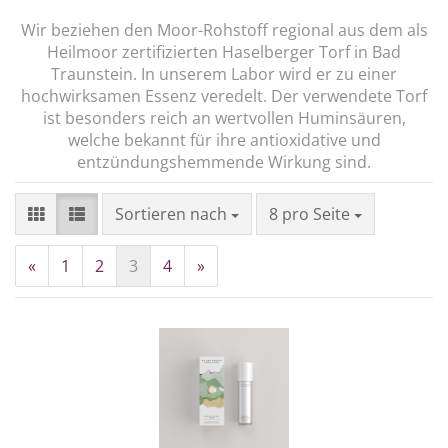
Wir beziehen den Moor-Rohstoff regional aus dem als
Heilmoor zertifizierten Haselberger Torf in Bad
Traunstein. In unserem Labor wird er zu einer
hochwirksamen Essenz veredelt. Der verwendete Torf
ist besonders reich an wertvollen Huminsäuren,
welche bekannt für ihre antioxidative und
entzündungshemmende Wirkung sind.
Sortieren nach
pro Seite
Sortieren nach
8 pro Seite
«
1
2
3
4
»