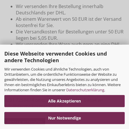
Wir versenden Ihre Bestellung innerhalb
Deutschlands per DHL.
Ab einem Warenwert von 50 EUR ist der Versand
kostenfrei für Sie.
Die Versandkosten für Bestellungen unter 50 EUR
liegen bei 5,05 EUR.
Wir versenden Ihre Ware auch gern an eine DHL-
Packstation
Diese Webseite verwendet Cookies und
Sie können Ihre Bestellung per Vorkasse-
andere Technologien
Überweisung bezahlen oder
Wir verwenden Cookies und ähnliche Technologien, auch von
per PayPal und deren Dienste (Kreditkarten,
Drittanbietern, um die ordentliche Funktionsweise der Website zu
Lastschrift/Bankeinzug, Rechnungskauf)
gewährleisten, die Nutzung unseres Angebotes zu analysieren und
Ihnen ein bestmögliches Einkaufserlebnis bieten zu können. Weitere
Informationen finden Sie in unserer
Datenschutzerklärung
.
Haben Sie noch Fragen? Rufen Sie uns gerne an unter
0231 7251474 oder senden uns eine E-Mail an
Alle Akzeptieren
info@dermokosmetik24.de
Nur Notwendige
Vertrag widerrufen