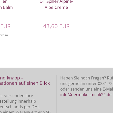
ller
Dr. Spiller Alpine-
n Balm
Aloe Creme
 EUR
43,60 EUR
pro ml
und knapp –
Haben Sie noch Fragen? Ruf
ationen auf einen Blick
uns gerne an unter 0231 7
oder senden uns eine E-Mai
info@dermokosmetik24.de
ir versenden Ihre
estellung innerhalb
eutschlands per DHL.
b einem Warenwert von 50