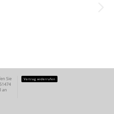
en Sie
Vertrag widerrufen
251474
l an