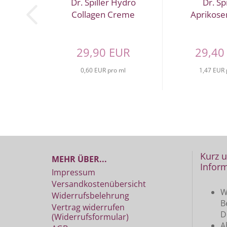
Dr. Spiller Hydro
Dr. Spi
Collagen Creme
Aprikose
29,90 EUR
29,40
0,60 EUR pro ml
1,47 EUR 
Kurz 
MEHR ÜBER...
Inform
Impressum
Versandkostenübersicht
W
Widerrufsbelehrung
B
Vertrag widerrufen
D
(Widerrufsformular)
A