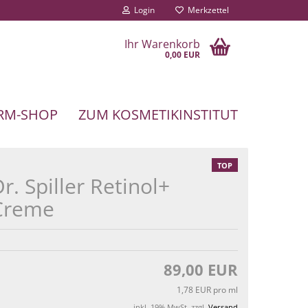
Login
Merkzettel
Ihr Warenkorb
0,00 EUR
RM-SHOP
ZUM KOSMETIKINSTITUT
TOP
r. Spiller Retinol+
Creme
89,00 EUR
1,78 EUR pro ml
inkl. 19% MwSt. zzgl.
Versand