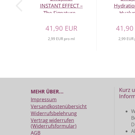
INSTANT EFFECT –
Hydratio
The Signature...
Hyalur
Ampoul
41,90 EUR
41,90
2,99 EUR pro ml
2,99 EUR 
Kurz 
MEHR ÜBER...
Inform
Impressum
Versandkostenübersicht
W
Widerrufsbelehrung
B
Vertrag widerrufen
D
(Widerrufsformular)
A
AGB