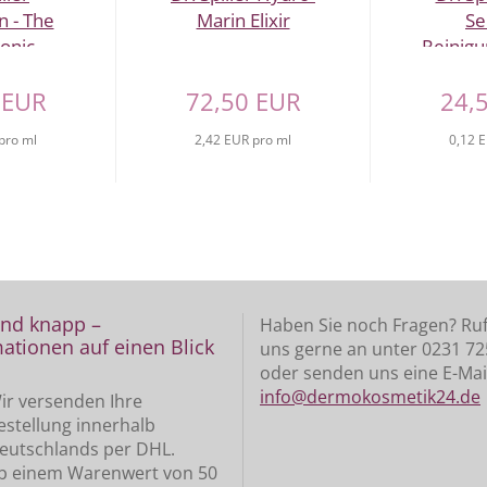
n - The
Marin Elixir
Se
onic
Reinigu
e...
 EUR
72,50 EUR
24,
pro ml
2,42 EUR pro ml
0,12 
und knapp –
Haben Sie noch Fragen? Ruf
ationen auf einen Blick
uns gerne an unter 0231 7
oder senden uns eine E-Mai
info@dermokosmetik24.de
ir versenden Ihre
estellung innerhalb
eutschlands per DHL.
b einem Warenwert von 50