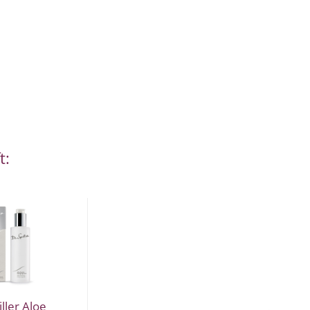
t:
iller Aloe