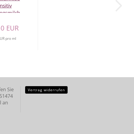
nsitiv
ngsmilch...
50 EUR
EUR pro ml
en Sie
Vertrag widerrufen
251474
l an